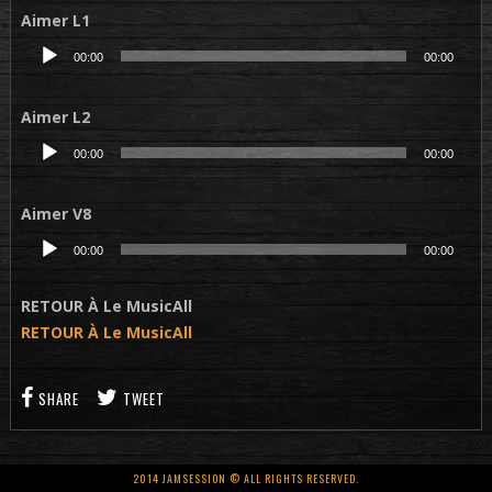
Aimer L1
Lecteur
00:00
00:00
audio
Aimer L2
Lecteur
00:00
00:00
audio
Aimer V8
Lecteur
00:00
00:00
audio
RETOUR À Le MusicAll
RETOUR À Le MusicAll
SHARE
TWEET
2014 JAMSESSION © ALL RIGHTS RESERVED.