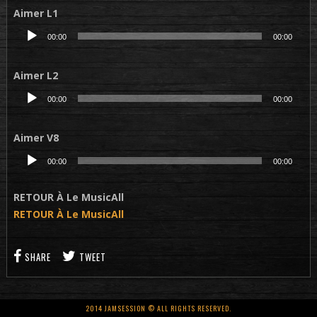
Aimer L1
Lecteur
00:00
00:00
audio
Aimer L2
Lecteur
00:00
00:00
audio
Aimer V8
Lecteur
00:00
00:00
audio
RETOUR À Le MusicAll
RETOUR À Le MusicAll
SHARE
TWEET
2014 JAMSESSION © ALL RIGHTS RESERVED.