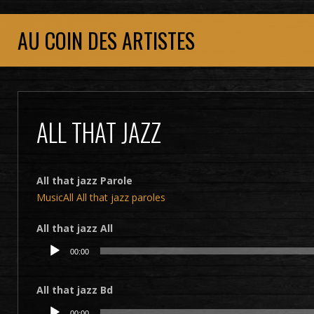
AU COIN DES ARTISTES
ALL THAT JAZZ
All that jazz Parole
MusicAll All that jazz paroles
All that jazz All
Lecteur
00:00
audio
All that jazz Bd
Lecteur
00:00