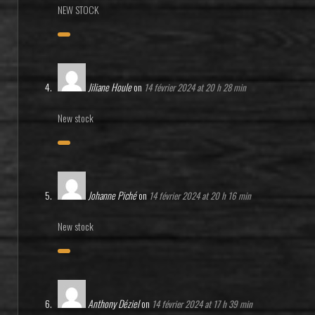
NEW STOCK
Jiliane Houle
on
14 février 2024 at 20 h 28 min
New stock
Johanne Piché
on
14 février 2024 at 20 h 16 min
New stock
Anthony Déziel
on
14 février 2024 at 17 h 39 min