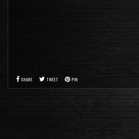
SHARE
TWEET
PIN