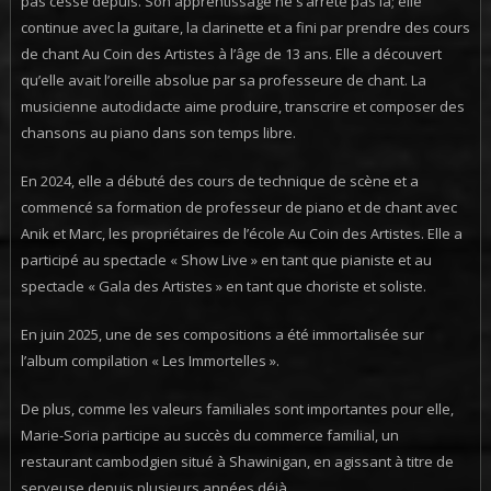
pas cessé depuis. Son apprentissage ne s’arrête pas là; elle
continue avec la guitare, la clarinette et a fini par prendre des cours
de chant Au Coin des Artistes à l’âge de 13 ans. Elle a découvert
qu’elle avait l’oreille absolue par sa professeure de chant. La
musicienne autodidacte aime produire, transcrire et composer des
chansons au piano dans son temps libre.
En 2024, elle a débuté des cours de technique de scène et a
commencé sa formation de professeur de piano et de chant avec
Anik et Marc, les propriétaires de l’école Au Coin des Artistes. Elle a
participé au spectacle « Show Live » en tant que pianiste et au
spectacle « Gala des Artistes » en tant que choriste et soliste.
En juin 2025, une de ses compositions a été immortalisée sur
l’album compilation « Les Immortelles ».
De plus, comme les valeurs familiales sont importantes pour elle,
Marie-Soria participe au succès du commerce familial, un
restaurant cambodgien situé à Shawinigan, en agissant à titre de
serveuse depuis plusieurs années déjà.