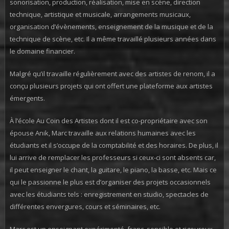
sonorisation, production, réalisation, mise en scène, direction
technique, artistique et musicale, arrangements musicaux,
organisation d’évènements, enseignement de la musique et de la
technique de scène, etc. Il a même travaillé plusieurs années dans
le domaine financier.
Malgré qu’il travaille régulièrement avec des artistes de renom, il a
conçu plusieurs projets qui ont offert une plateforme aux artistes
émergents.
À l’école Au Coin des Artistes dont il est co-propriétaire avec son
épouse Anik, Marc travaille aux relations humaines avec les
étudiants et il s’occupe de la comptabilité et des horaires. De plus, il
lui arrive de remplacer les professeurs si ceux-ci sont absents car,
il peut enseigner le chant, la guitare, le piano, la basse, etc. Mais ce
qui le passionne le plus est d’organiser des projets occasionnels
avec les étudiants tels : enregistrement en studio, spectacles de
différentes envergures, cours et séminaires, etc.
Marc est un enseignant expérimenté, franc, sensible et rigoureux