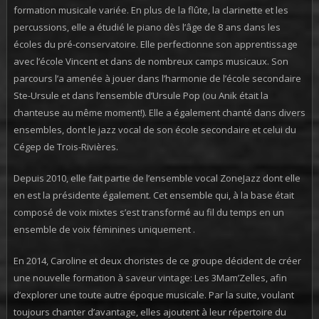
formation musicale variée. En plus de la flûte, la clarinette et les
percussions, elle a étudié le piano dès l’âge de 8 ans dans les
écoles du pré-conservatoire. Elle perfectionne son apprentissage
avec l’école Vincent et dans de nombreux camps musicaux. Son
parcours l’a amenée à jouer dans l’harmonie de l’école secondaire
Ste-Ursule et dans l’ensemble d’Ursule Pop (ou Anik était la
chanteuse au même moment!). Elle a également chanté dans divers
ensembles, dont le jazz vocal de son école secondaire et celui du
Cégep de Trois-Rivières.
Depuis 2010, elle fait partie de l’ensemble vocal ZoneJazz dont elle
en est la présidente également. Cet ensemble qui, à la base était
composé de voix mixtes s’est transformé au fil du temps en un
ensemble de voix féminines uniquement .
En 2014, Caroline et deux choristes de ce groupe décident de créer
une nouvelle formation à saveur vintage: Les 3Mam’Zelles, afin
d’explorer une toute autre époque musicale. Par la suite, voulant
toujours chanter d’avantage, elles ajoutent à leur répertoire du