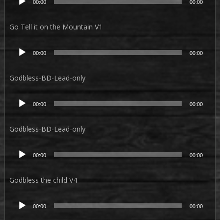
00:00
00:00
audio
Go Tell it on the Mountain V1
Lecteur
00:00
00:00
audio
Godbless-BD-Lead-only
Lecteur
00:00
00:00
audio
Godbless-BD-Lead-only
Lecteur
00:00
00:00
audio
Godbless the child V4
Lecteur
00:00
00:00
audio