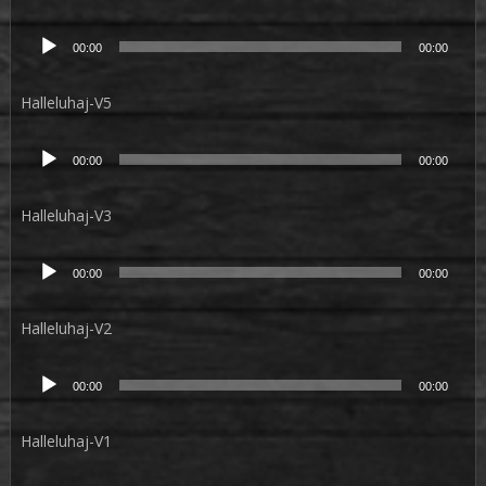
Lecteur
00:00
00:00
audio
Halleluhaj-V5
Lecteur
00:00
00:00
audio
Halleluhaj-V3
Lecteur
00:00
00:00
audio
Halleluhaj-V2
Lecteur
00:00
00:00
audio
Halleluhaj-V1