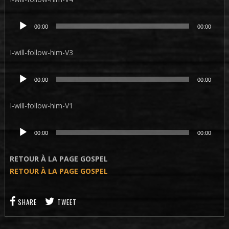
Lecteur
00:00
00:00
audio
I-will-follow-him-V3
Lecteur
00:00
00:00
audio
I-will-follow-him-V1
Lecteur
00:00
00:00
audio
RETOUR À LA PAGE GOSPEL
RETOUR À LA PAGE GOSPEL
SHARE
TWEET