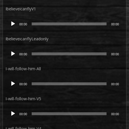
IbelieveicanflyV1
Lecteur
00:00
00:00
audio
IbelieveicanflyLeadonly
Lecteur
00:00
00:00
audio
I-will-follow-him-All
Lecteur
00:00
00:00
audio
I-will-follow-him-V5
Lecteur
00:00
00:00
audio
I-will-follow-him-V4