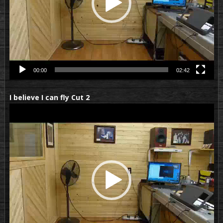
00:00
02:42
I believe I can fly Cut 2
Lecteur
vidéo