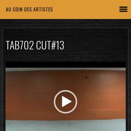
AU COIN DES ARTISTES
TAB702 CUT#13
Lecteur
vidéo