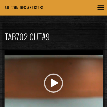
AU COIN DES ARTISTES
TAB702 CUT#9
Lecteur
vidéo