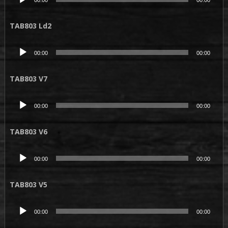
00:00
00:00
audio
TAB803 Ld2
Lecteur
00:00
00:00
audio
TAB803 V7
Lecteur
00:00
00:00
audio
TAB803 V6
Lecteur
00:00
00:00
audio
TAB803 V5
Lecteur
00:00
00:00
audio