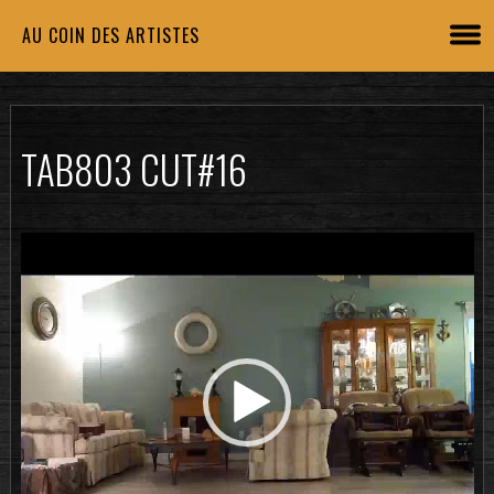
AU COIN DES ARTISTES
TAB803 CUT#16
Lecteur
vidéo