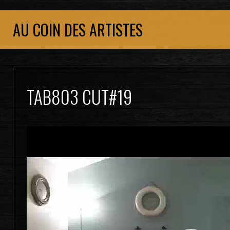
AU COIN DES ARTISTES
TAB803 CUT#19
Lecteur
vidéo