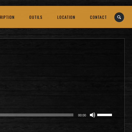
RIPTION
OUTILS
LOCATION
CONTACT
Utilisez
00:00
les
flèches