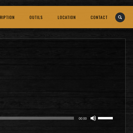
RIPTION
OUTILS
LOCATION
CONTACT
Utilisez
00:00
les
flèches