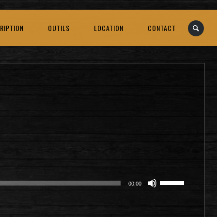
RIPTION
OUTILS
LOCATION
CONTACT
Utilisez
00:00
les
flèches
haut/bas