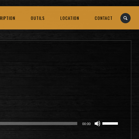
RIPTION
OUTILS
LOCATION
CONTACT
Utilisez
00:00
les
flèches