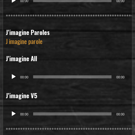
00:00
00:00
audio
*****************************************************
J’imagine Paroles
J imagine parole
J’imagine All
Lecteur
00:00
00:00
audio
J’imagine V5
Lecteur
00:00
00:00
audio
*****************************************************