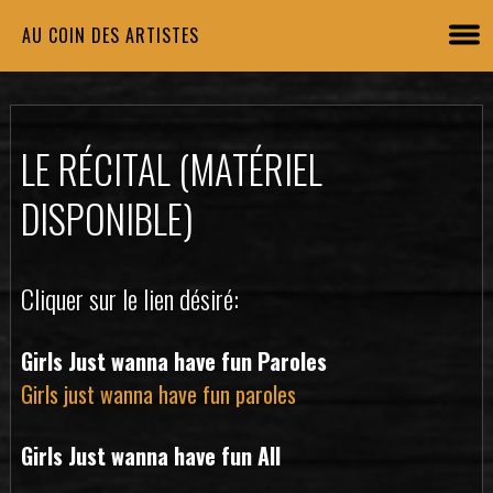
AU COIN DES ARTISTES
LE RÉCITAL (MATÉRIEL
DISPONIBLE)
Cliquer sur le lien désiré:
Girls Just wanna have fun Paroles
Girls just wanna have fun paroles
Girls Just wanna have fun All