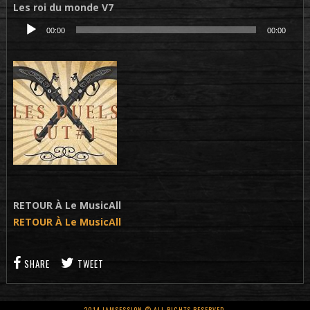
Les roi du monde V7
Lecteur
00:00
00:00
audio
RETOUR À Le MusicAll
RETOUR À Le MusicAll
SHARE
TWEET
2014 JAMSESSION © ALL RIGHTS RESERVED.