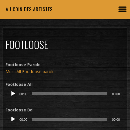
AU COIN DES ARTISTES
FOOTLOOSE
Footloose Parole
MusicAll Footloose paroles
Footloose All
Lecteur
00:00
00:00
audio
Footloose Bd
Lecteur
00:00
00:00
audio