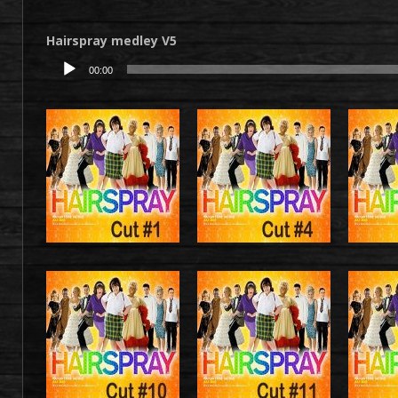
audio
Hairspray medley V5
Lecteur
00:00
audio