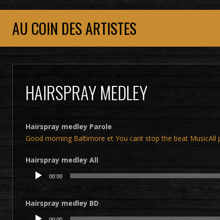
AU COIN DES ARTISTES
HAIRSPRAY MEDLEY
Hairspray medley Parole
Good morning Baltimore et You cant stop the beat MusicAll 
Hairspray medley All
Lecteur
00:00
audio
Hairspray medley BD
Lecteur
00:00