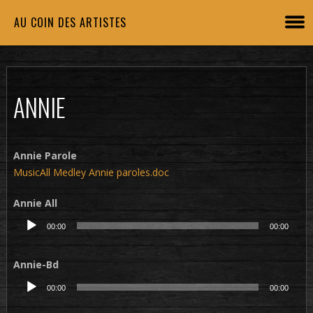
AU COIN DES ARTISTES
ANNIE
Annie Parole
MusicAll Medley Annie paroles.doc
Annie All
Lecteur
00:00
00:00
audio
Annie-Bd
Lecteur
00:00
00:00
audio