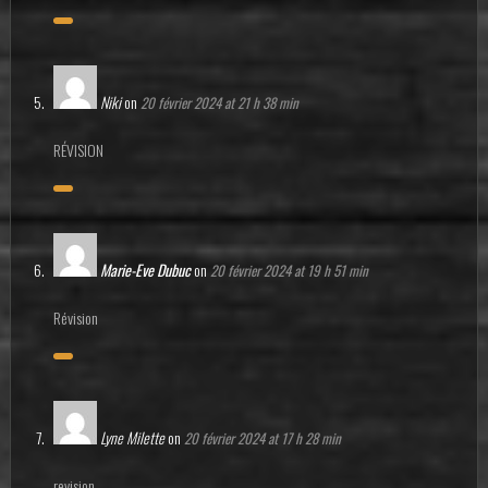
Niki
on
20 février 2024 at 21 h 38 min
RÉVISION
Marie-Eve Dubuc
on
20 février 2024 at 19 h 51 min
Révision
Lyne Milette
on
20 février 2024 at 17 h 28 min
revision