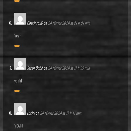
Coach roxD
on
24 février 2024 at 21 h 01 min
Yeah
Sarah Dubé
on
24 février 2024 at 17 h 35 min
yeah!
Lucky
on
24 février 2024 at 17 h 11 min
YEAH!