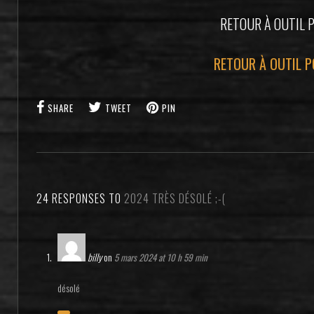
RETOUR À OUTIL 
RETOUR À OUTIL P
SHARE
TWEET
PIN
24 RESPONSES TO
2024 TRÈS DÉSOLÉ ;-(
billy
on
5 mars 2024 at 10 h 59 min
désolé